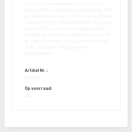
Hero extra jam aardbeien, à 28 gr • Choca
vlokken, 300 gr • Peijnenburg ontbijtkoek, 345
gr • Barilla penne rigate, 500 gr • Heinz gepelde
tomaten, 400 gr • Verkade McVities digestives
original, 400 gr • Droste chocolade pastilles
melk, 85 gr • Anta Flu keelpastilles classic, 80
gr • Haribo Starmix, 75 gr • Lonka soft fudge,
117gr • Verpakt in een bijpassende
geschenkdoos
Artikel Nr. :
340072
Op voorraad:
Nee