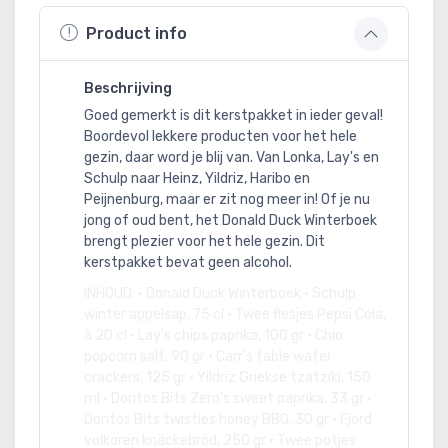
Product info
Beschrijving
Goed gemerkt is dit kerstpakket in ieder geval!
Boordevol lekkere producten voor het hele
gezin, daar word je blij van. Van Lonka, Lay's en
Schulp naar Heinz, Yildriz, Haribo en
Peijnenburg, maar er zit nog meer in! Of je nu
jong of oud bent, het Donald Duck Winterboek
brengt plezier voor het hele gezin. Dit
kerstpakket bevat geen alcohol.
INHOUD: • Donald Duck Winterboek • Schulp
winter appelsap, 75 cl • Twee flesjes Pepsi Cola,
à 20 cl • Lay's chips paprika, 100 gr • Chio
popcorn salt, 90 gr • Carr's table water
crackers, 125 gr • Yildriz Griekse tzatziki, 150
ml • Doritos Bits Zero's sweet paprika, 33 gr •
Doritos Bits twisties honey BBQ, 30 gr • Fjord
volkoren knäckebröd, 250 gr • Twee potjes