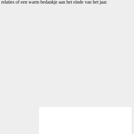
relaties of een warm bedankje aan het einde van het jaar.
vernello Montepulciano d'Abbruzzo, 75 cl • Rudolph's Ribbelchips
 gram • Rudolph's Goudse kaas baguettes, 75 gram • Rudolph's Winter