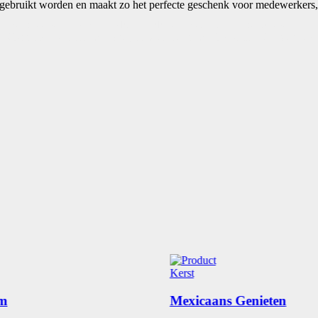
n gebruikt worden en maakt zo het perfecte geschenk voor medewerkers, 
met sneeuw, 14 cm • Cocktailprikkers, 50 st • Italiaanse rode wijn Ta
e, 125 gram • Rudolph's Honey roasted peanuts, 150 gram • Olijven, 70
Kerst
lm
Mexicaans Genieten