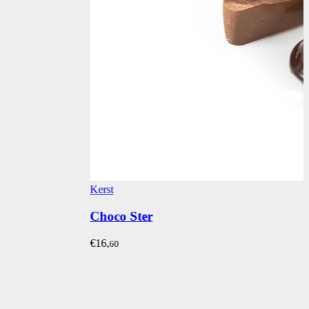
Kerst
Choco Ster
€16,
60