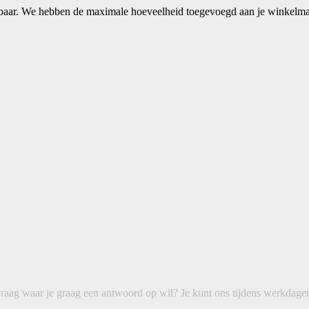
ikbaar. We hebben de maximale hoeveelheid toegevoegd aan je winkelm
raag waar je graag een antwoord op wil? Je kunt ons tijdens werkdagen 