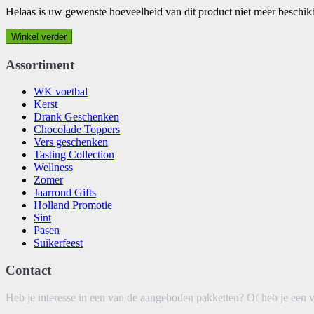
Helaas is uw gewenste hoeveelheid van dit product niet meer besch
Winkel verder
Assortiment
WK voetbal
Kerst
Drank Geschenken
Chocolade Toppers
Vers geschenken
Tasting Collection
Wellness
Zomer
Jaarrond Gifts
Holland Promotie
Sint
Pasen
Suikerfeest
Contact
Heb je interesse in een van de aangeboden pakketten? Of heb je een v