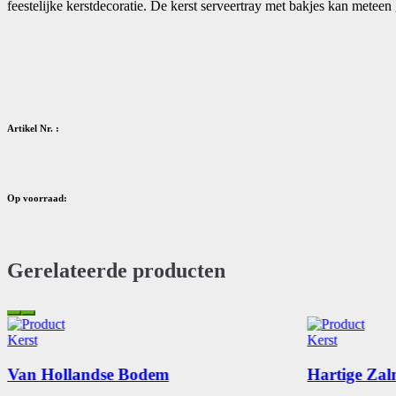
feestelijke kerstdecoratie. De kerst serveertray met bakjes kan metee
INHOUD: • Serveerset xmas time, 7-delig • Deco kerstboompje groen 
gezouten, 90 gram • Rudolph's Party toast, 80 gram • Rudolph's Bri
pretzels, 100 gram • Verpakt in een bijpassende geschenkdoos
Artikel Nr. :
350073
Op voorraad:
Nee
Gerelateerde producten
Kerst
Kerst
Van Hollandse Bodem
Hartige Za