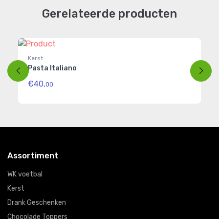
Gerelateerde producten
Kerst
Ke
Pasta Italiano
Fa
€40,
€
00
Assortiment
WK voetbal
Kerst
Drank Geschenken
Chocolade Toppers