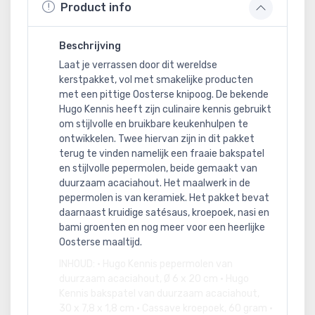
Product info
Beschrijving
Laat je verrassen door dit wereldse
kerstpakket, vol met smakelijke producten
met een pittige Oosterse knipoog. De bekende
Hugo Kennis heeft zijn culinaire kennis gebruikt
om stijlvolle en bruikbare keukenhulpen te
ontwikkelen. Twee hiervan zijn in dit pakket
terug te vinden namelijk een fraaie bakspatel
en stijlvolle pepermolen, beide gemaakt van
duurzaam acaciahout. Het maalwerk in de
pepermolen is van keramiek. Het pakket bevat
daarnaast kruidige satésaus, kroepoek, nasi en
bami groenten en nog meer voor een heerlijke
Oosterse maaltijd.
INHOUD: • Hugo Kennis pepermolen van
duurzaam acaciahout, Ø 6 x 20 cm • Hugo
Kennis bakspatel van duurzaam acaciahout,
30 x 7,8 x 1,8 cm • Cassave kroepoek, 60 gram •