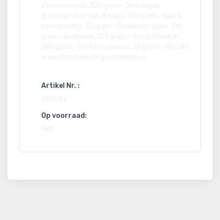
Zilvervliesrijst, 200 gram • Gedroogde
groenten voor nasi & bami, 100 gram • Nasi &
bami kruiden, 30 gram • Gebakken uitjes, 100
gram • Satésaus, 100 gram • Sambal badjak,
200 gram • Fortune cookies, 36 gram • Verpakt
in een bijpassende geschenkdoos
Artikel Nr. :
350062
Op voorraad:
Nee